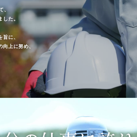
て、
ました。
を旨に、
の向上に努め、