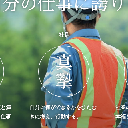
自分の仕事に誇り
−社是−
頼と満
自分に何ができるかをひたむ
社業
な仕事
きに考え、行動する。
幸福